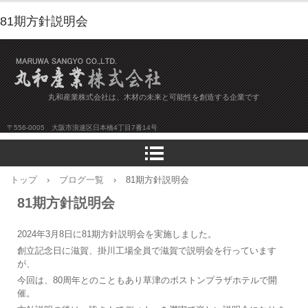
81期方針説明会
丸和産業株式会社は、木材の未来と可能性を創造する企業です
〒556-0005 大阪市浪速区日本橋4丁目7番14号
トップ
›
ブログ一覧
›
81期方針説明会
81期方針説明会
2024年3月8日に81期方針説明会を実施しました。
創立記念日に滋賀、掛川工場全員で滋賀で説明会を行っています
が、
今回は、80周年とのこともあり草津のボストンプラザホテルで開
催。