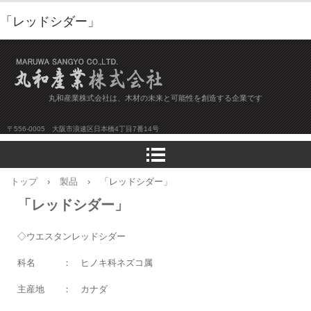
「レッドシダー」
丸和産業株式会社は、木材の未来と可能性を創造する企業です
〒556-0005 大阪市浪速区日本橋4丁目7番14号
トップ
›
製品
›
「レッドシダー」
「レッドシダー」
◇ウエスタンレッドシダー
科名 ： ヒノキ科ネズコ属
主産地 ： カナダ